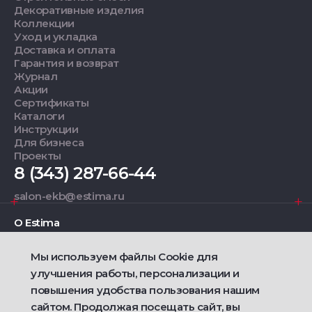
Декоративные изделия
Коллекции
Уход и укладка
Доставка и оплата
Гарантия и возврат
Журнал
Акции
Сертификаты
Каталоги
Инструкции
Для бизнеса
Проекты
8 (343) 287-66-44
salon-ekb@estima.ru
О Estima
Мы используем файлы Cookie для
Дизайнерам
улучшения работы, персонализации и
повышения удобства пользования нашим
Фирменные салоны
сайтом. Продолжая посещать сайт, вы