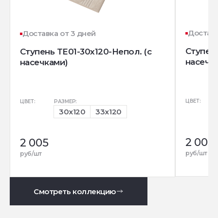
Доставк
Доставка от 3 дней
Ступень
Ступень TE01-30x120-Непол. (с
насечк
насечками)
ЦВЕТ:
ЦВЕТ:
РАЗМЕР:
30x120
33x120
2 005
2 005
руб/шт
руб/шт
Смотреть коллекцию