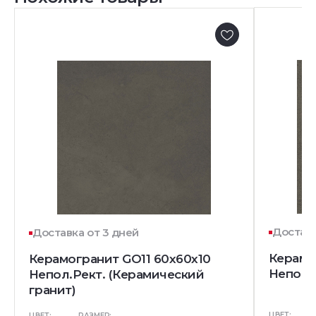
Доставк
Доставка от 3 дней
Керамо
Керамогранит GO11 60x60x10
Непол.
Непол.Рект. (Керамический
гранит)
ЦВЕТ:
ЦВЕТ:
РАЗМЕР: