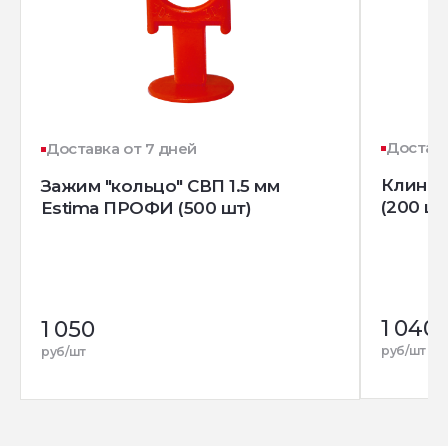
Доставк
Доставка от 7 дней
Клин д
Зажим "кольцо" СВП 1.5 мм
(200 шт
Estima ПРОФИ (500 шт)
1 040
1 050
руб/шт
руб/шт