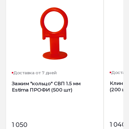
Доставк
Доставка от 7 дней
Клин д
Зажим "кольцо" СВП 1.5 мм
(200 шт
Estima ПРОФИ (500 шт)
1 040
1 050