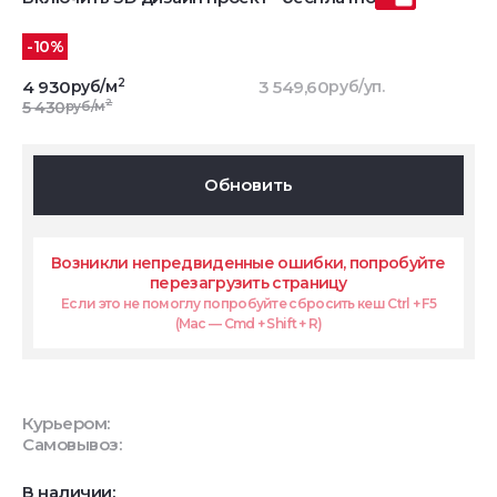
-10%
2
4 930
руб/м
3 549,60
руб/уп.
2
5 430
руб/м
Обновить
Возникли непредвиденные ошибки, попробуйте
перезагрузить страницу
Если это не помоглу попробуйте сбросить кеш Ctrl + F5
(Mac — Cmd + Shift + R)
Курьером:
Самовывоз:
В наличии: