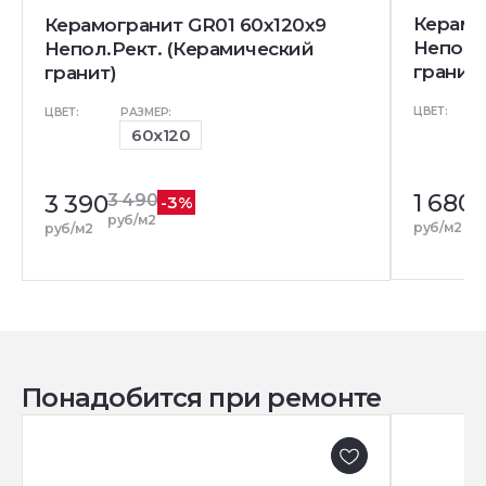
Керамо
Керамогранит GR01 60x120x9
Непол.
Непол.Рект. (Керамический
гранит)
гранит)
ЦВЕТ:
ЦВЕТ:
РАЗМЕР:
60x120
1 680
3 390
3 490
-3%
руб/м2
руб/м2
руб/м2
Понадобится при ремонте