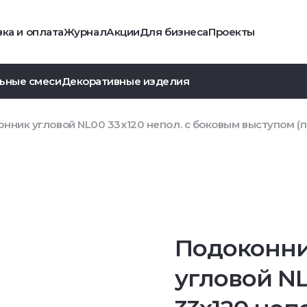
ка и оплата
Журнал
Акции
Для бизнеса
Проекты
ьные смеси
Декоративные изделия
нник угловой NL00 33х120 непол. с боковым выступом (
Подоконн
угловой N