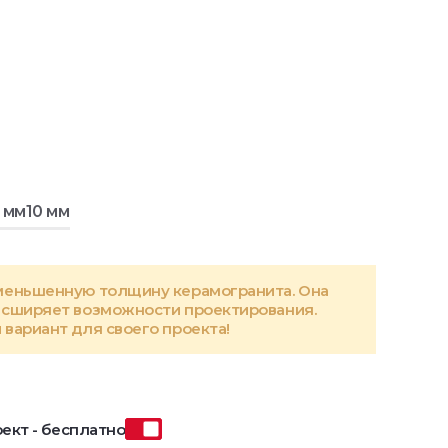
 мм
10 мм
меньшенную толщину керамогранита. Она
асширяет возможности проектирования.
вариант для своего проекта!
ект - бесплатно