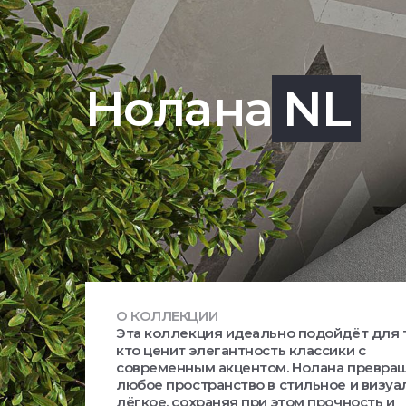
Нолана
NL
О КОЛЛЕКЦИИ
Эта коллекция идеально подойдёт для т
кто ценит элегантность классики с
современным акцентом. Нолана превра
любое пространство в стильное и визуа
лёгкое, сохраняя при этом прочность и