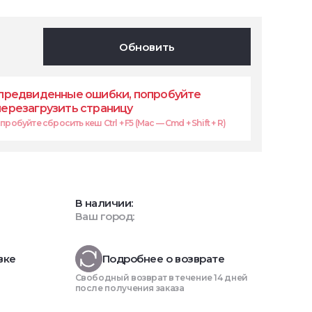
Обновить
предвиденные ошибки, попробуйте
перезагрузить страницу
робуйте сбросить кеш Ctrl + F5 (Mac — Cmd + Shift + R)
В наличии:
Ваш город:
вке
Подробнее о возврате
Свободный возврат в течение 14 дней
после получения заказа