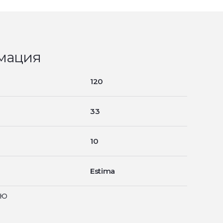
мация
120
33
10
Estima
ью