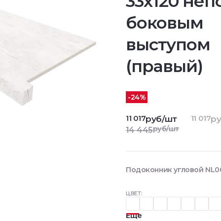
33х120 непо
боковым
выступом
(правый)
-24%
11 017
11 017
руб/шт
ру
руб/шт
14 445
Подоконник угловой NL00
ЦВЕТ:
Еще