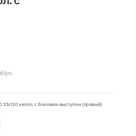
л. с
б/уп.
 33х120 непол. с боковым выступом (правый)