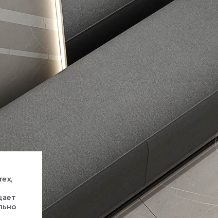
ех,
щает
льно