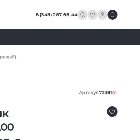
8 (343) 287-66-44
правый)
Артикул:
72381
ик
L00