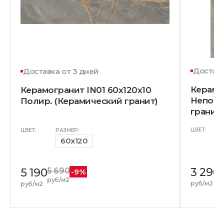
Доставк
Доставка от 3 дней
Керамо
Керамогранит IN01 60x120х10
Непол.
Полир. (Керамический гранит)
гранит)
ЦВЕТ:
ЦВЕТ:
РАЗМЕР:
60x120
3 290
5 190
5 690
-9%
р
руб/м2
руб/м2
руб/м2