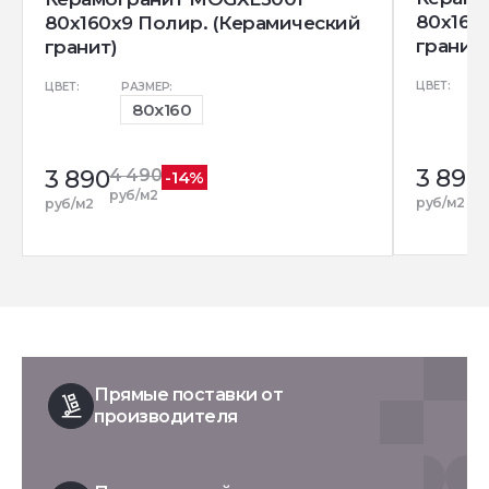
80x160
80x160x9 Полир. (Керамический
гранит)
гранит)
ЦВЕТ:
ЦВЕТ:
РАЗМЕР:
80x160
3 890
3 890
4 490
-14%
р
руб/м2
руб/м2
руб/м2
Прямые поставки от
производителя