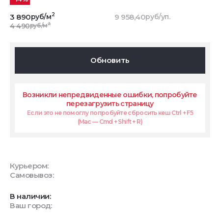
2
3 890
руб/м
9 958,40
руб/уп.
2
4 490
руб/м
Обновить
Возникли непредвиденные ошибки, попробуйте
перезагрузить страницу
Если это не помоглу попробуйте сбросить кеш Ctrl + F5
(Mac — Cmd + Shift + R)
Курьером:
Самовывоз:
В наличии:
Ваш город: