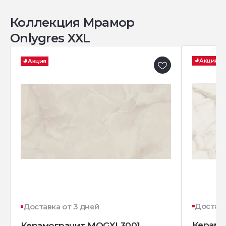
Коллекция Мрамор
Onlygres XXL
Акция
Акция
Доставк
Доставка от 3 дней
Керамо
Керамогранит MOGXL3001