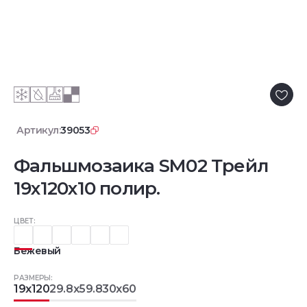
Артикул:
39053
Фальшмозаика SM02 Трейл
19x120x10 полир.
ЦВЕТ:
Бежевый
РАЗМЕРЫ:
19x120
29.8x59.8
30x60