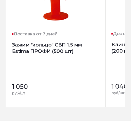
Доставк
Доставка от 7 дней
Клин д
Зажим "кольцо" СВП 1.5 мм
(200 шт
Estima ПРОФИ (500 шт)
1 040
1 050
руб/шт
руб/шт