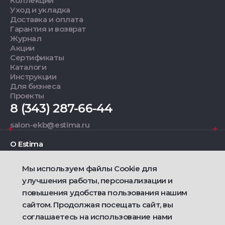
Коллекции
Уход и укладка
Доставка и оплата
Гарантия и возврат
Журнал
Акции
Сертификаты
Каталоги
Инструкции
Для бизнеса
Проекты
8 (343) 287-66-44
salon-ekb@estima.ru
О Estima
Мы используем файлы Cookie для
Дизайнерам
улучшения работы, персонализации и
повышения удобства пользования нашим
Фирменные салоны
сайтом. Продолжая посещать сайт, вы
соглашаетесь на использование нами
2021 — 2026 © Estima