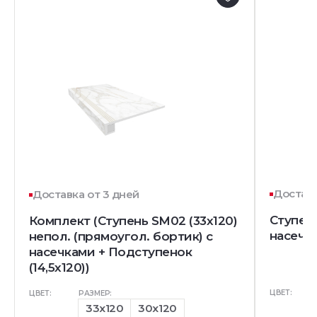
Доставк
Доставка от 3 дней
Ступен
Комплект (Ступень SM02 (33x120)
насечк
непол. (прямоугол. бортик) с
насечками + Подступенок
(14,5x120))
ЦВЕТ:
ЦВЕТ:
РАЗМЕР:
33x120
30x120