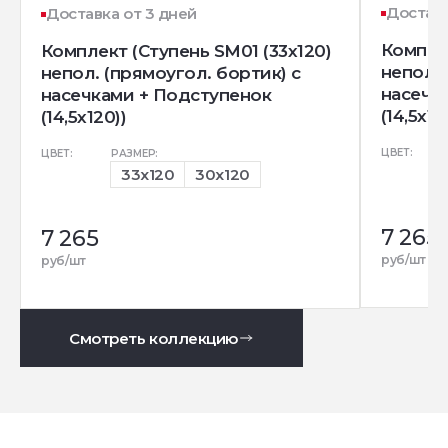
Доставк
Доставка от 3 дней
Комплек
Комплект (Ступень SM01 (33x120)
непол. 
непол. (прямоугол. бортик) с
насечк
насечками + Подступенок
(14,5x12
(14,5x120))
ЦВЕТ:
ЦВЕТ:
РАЗМЕР:
33x120
30x120
7 265
7 265
руб/шт
руб/шт
Смотреть коллекцию