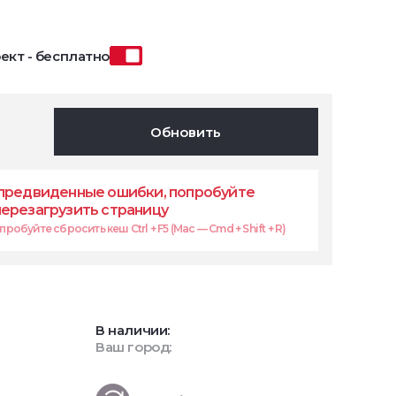
ект - бесплатно
Обновить
предвиденные ошибки, попробуйте
перезагрузить страницу
робуйте сбросить кеш Ctrl + F5 (Mac — Cmd + Shift + R)
В наличии:
Ваш город: