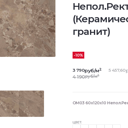
Непол.Рект
(Керамиче
гранит)
-10%
2
3 790
5 457,60
руб/м
2
руб/м
4 190
OM03 60x120х10 Непол.Рек
ЦВЕТ: