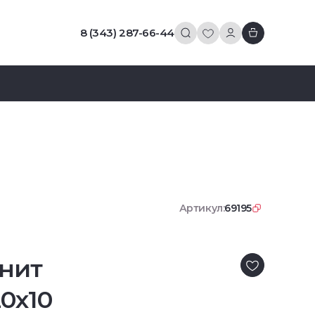
8 (343) 287-66-44
Артикул:
69195
нит
0х10