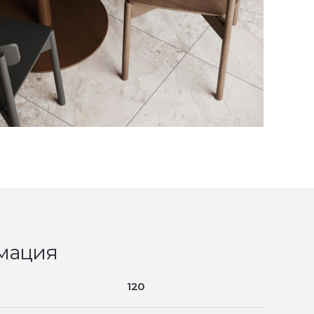
мация
120