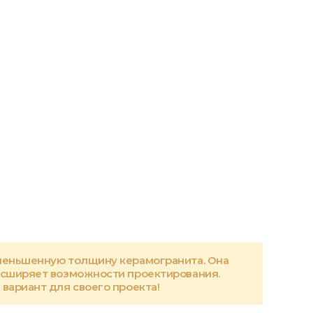
меньшенную толщину керамогранита. Она
асширяет возможности проектирования.
вариант для своего проекта!