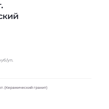
.
ский
руб/уп.
т. (Керамический гранит)