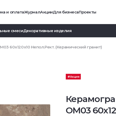
ка и оплата
Журнал
Акции
Для бизнеса
Проекты
ьные смеси
Декоративные изделия
M03 60x120х10 Непол.Рект. (Керамический гранит)
Акция
Керамогра
OM03 60x12