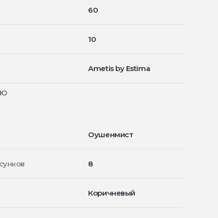
60
10
Ametis by Estima
ью
Оушенмист
сунков
8
Коричневый