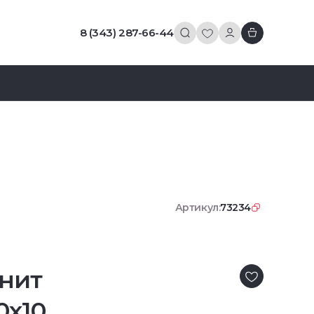
8 (343) 287-66-44
Артикул:
73234
нит
0x10