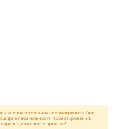
меньшенную толщину керамогранита. Она
асширяет возможности проектирования.
вариант для своего проекта!