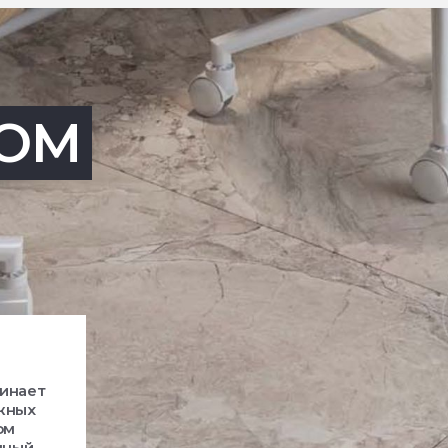
OM
минает
ежных
ом
нный