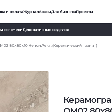
ка и оплата
Журнал
Акции
Для бизнеса
Проекты
ьные смеси
Декоративные изделия
M02 80x80x10 Непол.Рект. (Керамический гранит)
Керамогра
OM02 80x8