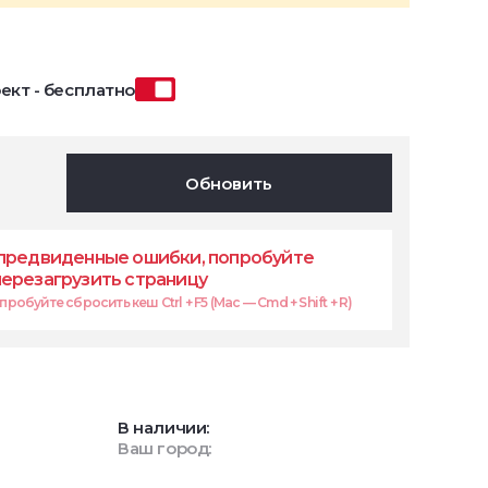
ект - бесплатно
Обновить
предвиденные ошибки, попробуйте
перезагрузить страницу
робуйте сбросить кеш Ctrl + F5 (Mac — Cmd + Shift + R)
В наличии:
Ваш город: