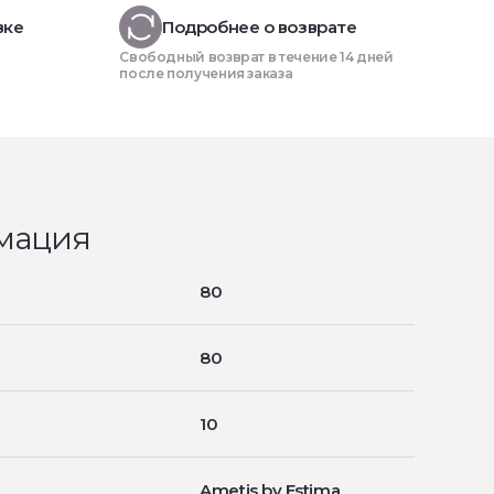
вке
Подробнее о возврате
Свободный возврат в течение 14 дней
после получения заказа
мация
80
80
10
Ametis by Estima