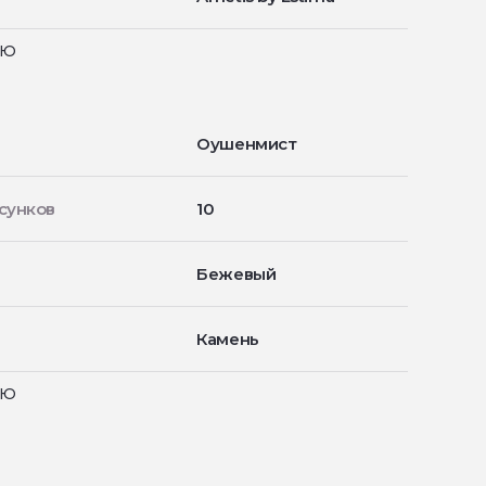
ью
Оушенмист
сунков
10
Бежевый
Камень
ью