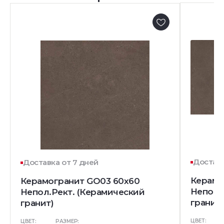
Доставк
Доставка от 7 дней
Керамо
Керамогранит GO03 60x60
Непол.
Непол.Рект. (Керамический
гранит)
гранит)
ЦВЕТ:
ЦВЕТ:
РАЗМЕР: