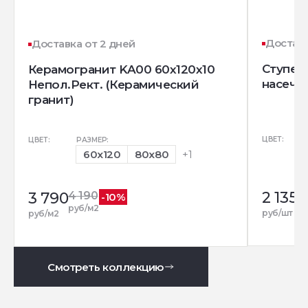
Доставк
Доставка от 2 дней
Ступень
Керамогранит KA00 60x120х10
насечк
Непол.Рект. (Керамический
гранит)
ЦВЕТ:
ЦВЕТ:
РАЗМЕР:
60x120
80x80
+1
2 135
3 790
4 190
-10%
руб/м2
руб/шт
руб/м2
Смотреть коллекцию