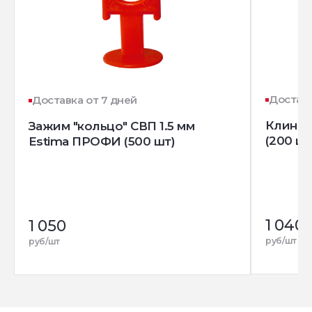
Доставк
Доставка от 7 дней
Клин д
Зажим "кольцо" СВП 1.5 мм
(200 шт
Estima ПРОФИ (500 шт)
1 040
1 050
руб/шт
руб/шт