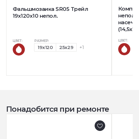
Комплек
Фальшмозаика SR05 Трейл
непол. 
19x120x10 непол.
насечк
(14,5x12
ЦВЕТ:
ЦВЕТ:
РАЗМЕР:
19x120
25x29
+1
Понадобится при ремонте