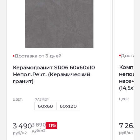
Доставк
Доставка от 3 дней
Комплек
Керамогранит SR06 60x60х10
непол. 
Непол.Рект. (Керамический
насечк
гранит)
(14,5x12
ЦВЕТ:
ЦВЕТ:
РАЗМЕР:
60x60
60x120
7 265
3 490
3 890
-11%
руб/м2
руб/шт
руб/м2