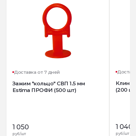
Доставк
Доставка от 7 дней
Клин д
Зажим "кольцо" СВП 1.5 мм
(200 шт
Estima ПРОФИ (500 шт)
1 040
1 050
руб/шт
руб/шт