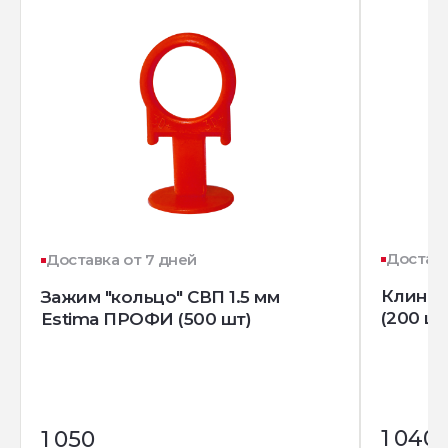
Доставк
Доставка от 7 дней
Клин д
Зажим "кольцо" СВП 1.5 мм
(200 шт
Estima ПРОФИ (500 шт)
1 040
1 050