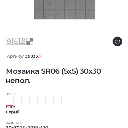
Артикул:
39033
Мозаика SR06 (5х5) 30x30
непол.
ЦВЕТ:
Еще
Серый
РАЗМЕРЫ:
30x30
25x29
19x120