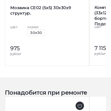
Компле
Мозаика CE02 (5x5) 30x30x9
(33x120
структур.
бортик)
Подступ
ЦВЕТ:
ЦВЕТ:
РАЗМЕР:
30x30
7 115
975
руб/шт
руб/шт
Понадобится при ремонте