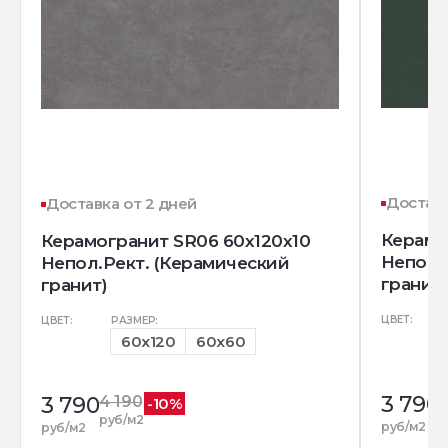
Доставк
Доставка от 2 дней
Керамо
Керамогранит SR06 60x120х10
Непол.
Непол.Рект. (Керамический
гранит)
гранит)
ЦВЕТ:
ЦВЕТ:
РАЗМЕР:
60x120
60x60
3 790
3 790
4 190
-10%
р
руб/м2
руб/м2
руб/м2