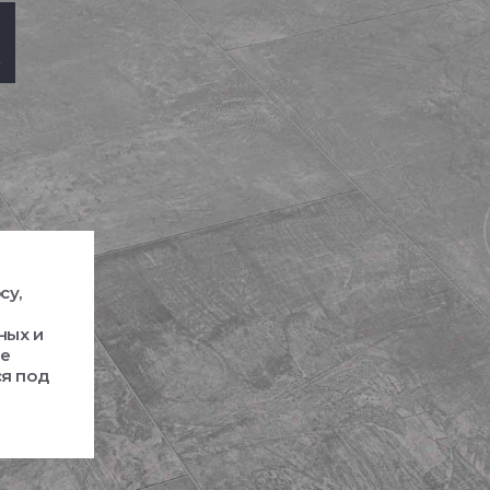
R
су,
ных и
ые
ся под