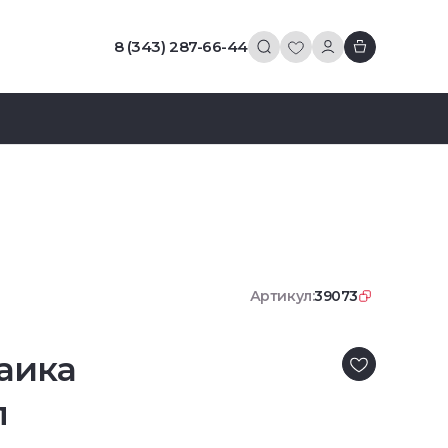
8 (343) 287-66-44
Артикул:
39073
аика
л