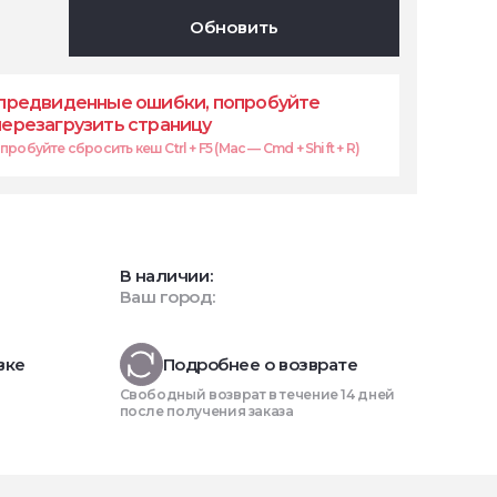
Обновить
предвиденные ошибки, попробуйте
перезагрузить страницу
робуйте сбросить кеш Ctrl + F5 (Mac — Cmd + Shift + R)
В наличии:
Ваш город:
вке
Подробнее о возврате
Свободный возврат в течение 14 дней
после получения заказа