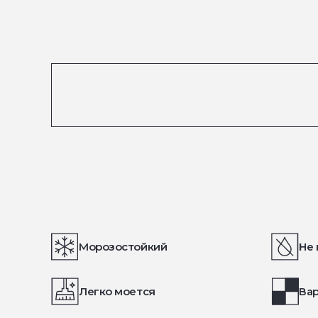
Морозостойкий
Не 
Легко моется
Вар