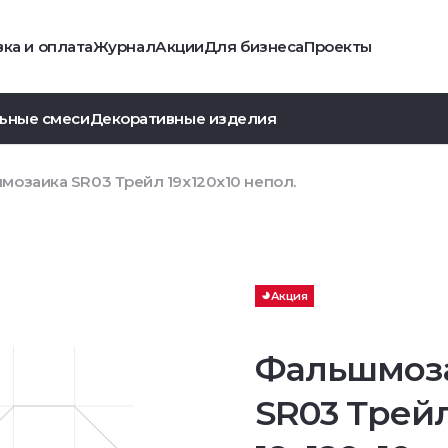
ка и оплата
Журнал
Акции
Для бизнеса
Проекты
ьные смеси
Декоративные изделия
озаика SR03 Трейл 19x120x10 непол.
Акция
Фальшмоз
SR03 Трей