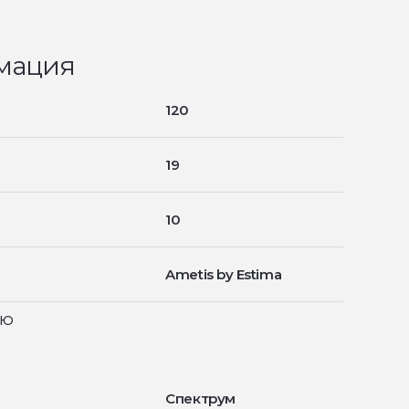
мация
120
19
10
Ametis by Estima
ью
Спектрум