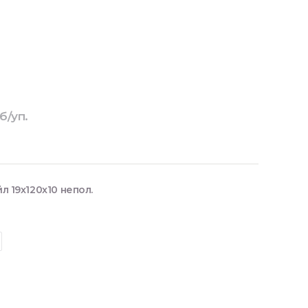
б/уп.
 19x120x10 непол.