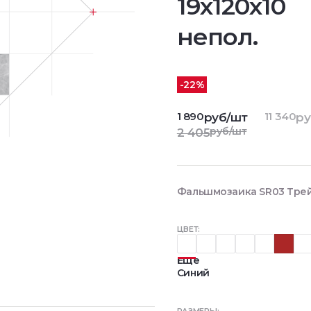
19x120x10
непол.
-22%
1 890
11 340
руб/шт
ру
руб/шт
2 405
Фальшмозаика SR03 Трейл
ЦВЕТ:
Еще
Синий