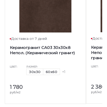
Доставк
Доставка от 7 дней
Керамо
Керамогранит CA03 30x30x8
Непол.
Непол. (Керамический гранит)
гранит)
ЦВЕТ:
ЦВЕТ:
РАЗМЕР:
30x30
60x60
+1
2 380
1 780
руб/м2
руб/м2