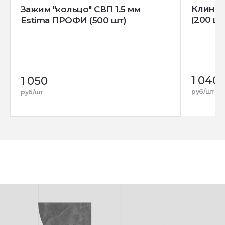
Клин д
Зажим "кольцо" СВП 1.5 мм
(200 шт
Estima ПРОФИ (500 шт)
1 040
1 050
руб/шт
руб/шт