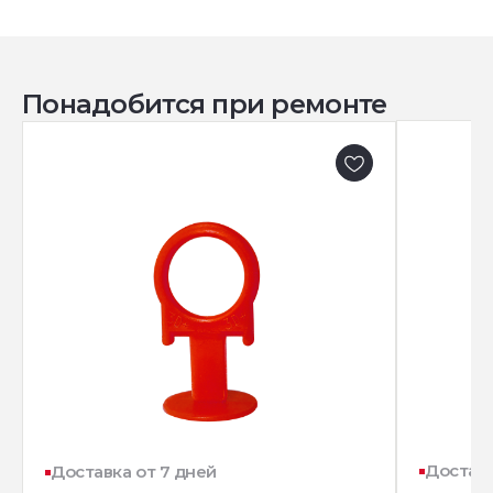
Понадобится при ремонте
Доставк
Доставка от 7 дней