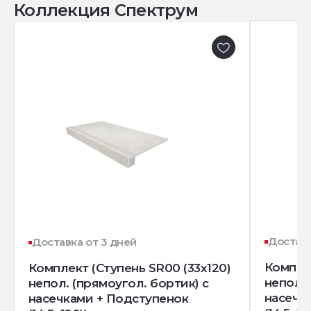
Коллекция Спектрум
Доставк
Доставка от 3 дней
Комплек
Комплект (Ступень SR00 (33x120)
непол. 
непол. (прямоугол. бортик) с
насечк
насечками + Подступенок