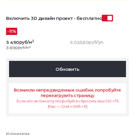
Включить 3D дизайн проект - бесплатно
-11%
2
3 490
руб/м
5 025,60
руб/уп.
2
3 890
руб/м
Обновить
Возникли непредвиденные ошибки, попробуйте
перезагрузить страницу
Если это не помоглу попробуйте сбросить кеш Ctrl + F5
(Mac — Cmd + Shift + R)
Курьером: