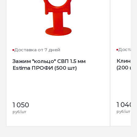
Доставк
Доставка от 7 дней
Клин д
Зажим "кольцо" СВП 1.5 мм
(200 шт
Estima ПРОФИ (500 шт)
1 040
1 050
руб/шт
руб/шт