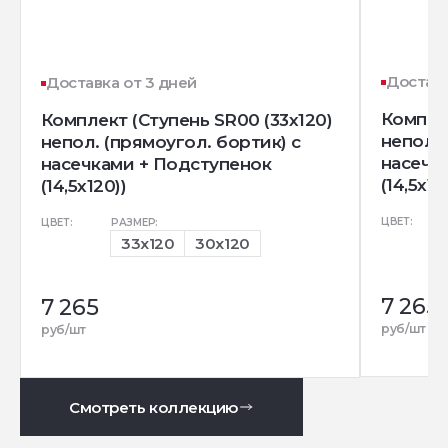
Доставк
Доставка от 3 дней
Комплек
Комплект (Ступень SR00 (33x120)
непол. 
непол. (прямоугол. бортик) с
насечк
насечками + Подступенок
(14,5x12
(14,5x120))
ЦВЕТ:
ЦВЕТ:
РАЗМЕР:
33x120
30x120
7 265
7 265
руб/шт
руб/шт
Смотреть коллекцию