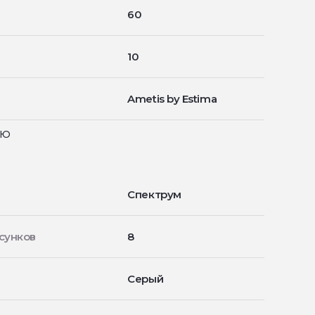
60
10
Ametis by Estima
ью
Спектрум
сунков
8
Серый