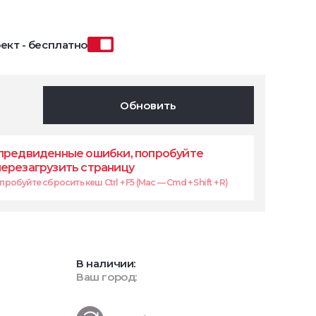
ект - бесплатно
Обновить
предвиденные ошибки, попробуйте
перезагрузить страницу
робуйте сбросить кеш Ctrl + F5 (Mac — Cmd + Shift + R)
В наличии:
Ваш город: