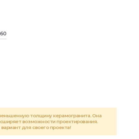
160
меньшенную толщину керамогранита. Она
асширяет возможности проектирования.
вариант для своего проекта!