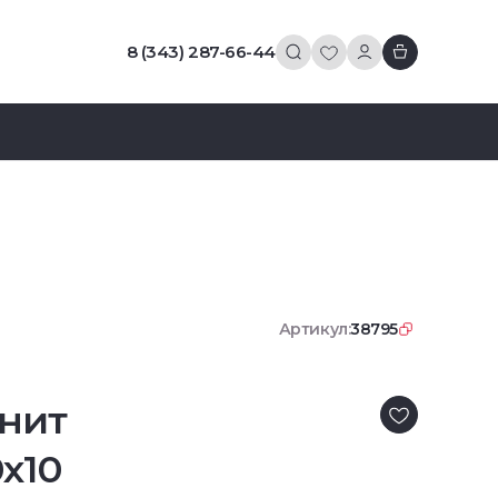
8 (343) 287-66-44
Артикул:
38795
нит
0х10