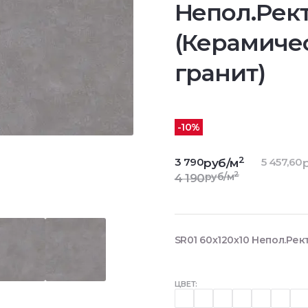
Непол.Рект
(Керамиче
гранит)
-10%
2
3 790
5 457,60
руб/м
2
руб/м
4 190
SR01 60x120х10 Непол.Рек
ЦВЕТ: