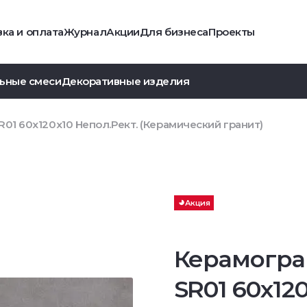
ка и оплата
Журнал
Акции
Для бизнеса
Проекты
ьные смеси
Декоративные изделия
01 60x120х10 Непол.Рект. (Керамический гранит)
Акция
Керамогра
SR01 60x12