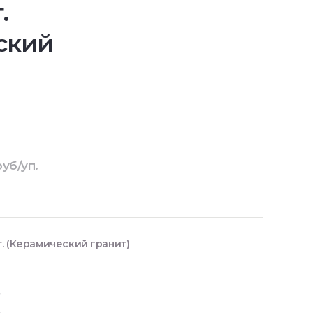
.
ский
руб/уп.
т. (Керамический гранит)