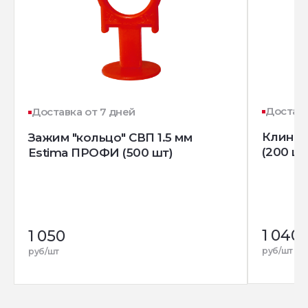
Доставк
Доставка от 7 дней
Клин д
Зажим "кольцо" СВП 1.5 мм
(200 шт
Estima ПРОФИ (500 шт)
1 040
1 050
руб/шт
руб/шт