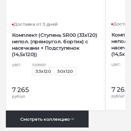
Доставк
Доставка от 3 дней
Комплек
Комплект (Ступень SR00 (33x120)
непол. 
непол. (прямоугол. бортик) с
насечк
насечками + Подступенок
(14,5x12
(14,5x120))
ЦВЕТ:
ЦВЕТ:
РАЗМЕР:
33x120
30x120
7 265
7 265
руб/шт
руб/шт
Смотреть коллекцию