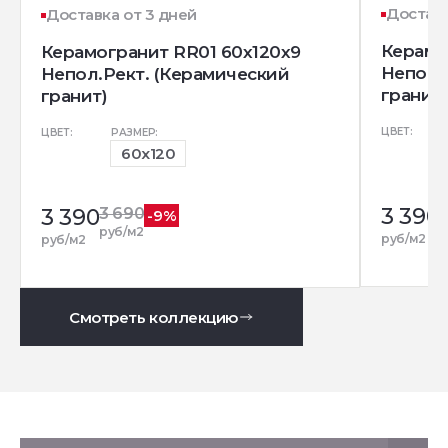
Доставк
Доставка от 3 дней
Керамо
Керамогранит RR01 60x120x9
Непол.
Непол.Рект. (Керамический
гранит)
гранит)
ЦВЕТ:
ЦВЕТ:
РАЗМЕР:
60x120
3 390
3 390
3 690
-9%
р
руб/м2
руб/м2
руб/м2
Смотреть коллекцию