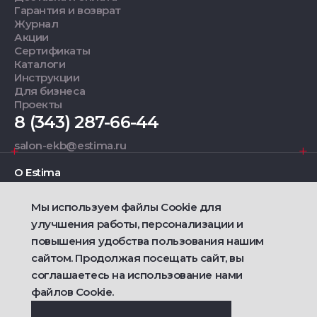
Гарантия и возврат
Журнал
Акции
Сертификаты
Каталоги
Инструкции
Для бизнеса
Проекты
8 (343) 287-66-44
salon-ekb@estima.ru
О Estima
Мы используем файлы Cookie для
Дизайнерам
улучшения работы, персонализации и
повышения удобства пользования нашим
Фирменные салоны
сайтом. Продолжая посещать сайт, вы
соглашаетесь на использование нами
2021 — 2026 © Estima
файлов Cookie.
Политика конфиденциальности
Договор публичной оферты о продаже товаров