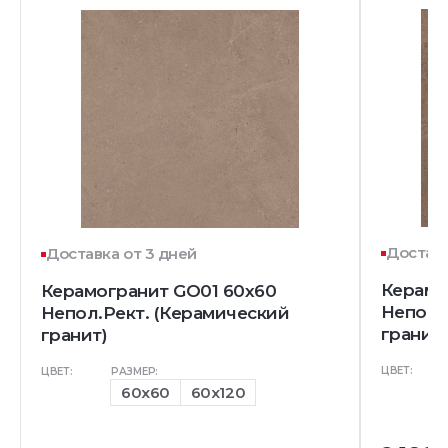
Доставк
Доставка от 3 дней
Керамо
Керамогранит GO01 60x60
Непол.
Непол.Рект. (Керамический
гранит)
гранит)
ЦВЕТ:
ЦВЕТ:
РАЗМЕР:
60x60
60x120