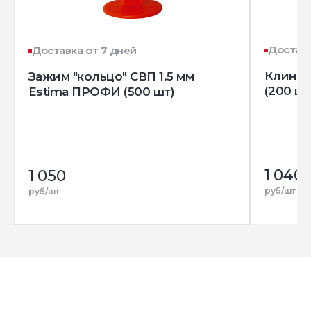
Доставк
Доставка от 7 дней
Клин д
Зажим "кольцо" СВП 1.5 мм
(200 шт
Estima ПРОФИ (500 шт)
1 040
1 050
руб/шт
руб/шт