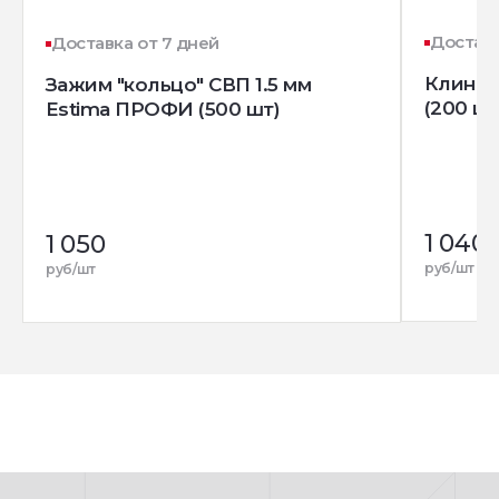
Доставк
Доставка от 7 дней
Клин д
Зажим "кольцо" СВП 1.5 мм
(200 шт
Estima ПРОФИ (500 шт)
1 040
1 050
руб/шт
руб/шт