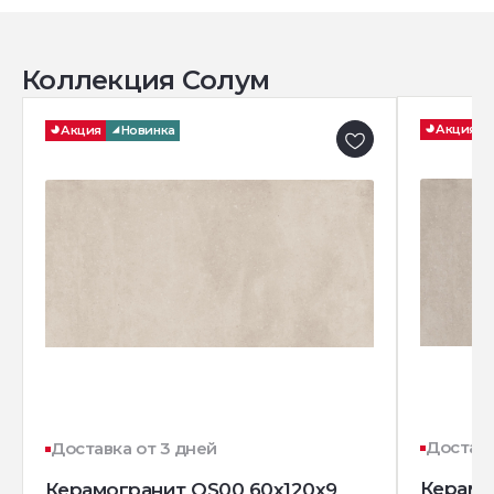
Коллекция Солум
Акция
Акция
Новинка
Доставк
Доставка от 3 дней
Керамо
Керамогранит OS00 60x120x9