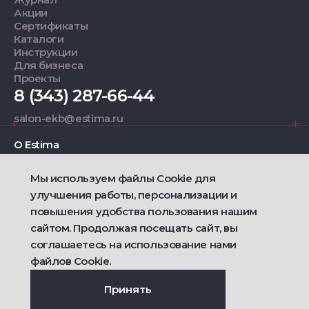
Акции
Сертификаты
Каталоги
Инструкции
Для бизнеса
Проекты
8 (343) 287-66-44
salon-ekb@estima.ru
О Estima
Мы используем файлы Cookie для
Дизайнерам
улучшения работы, персонализации и
повышения удобства пользования нашим
Фирменные салоны
сайтом. Продолжая посещать сайт, вы
соглашаетесь на использование нами
2021 — 2026 © Estima
файлов Cookie.
Политика конфиденциальности
Договор публичной оферты о продаже товаров
Сделано
Ametist IT
Принять
Дизайн
Riverstart