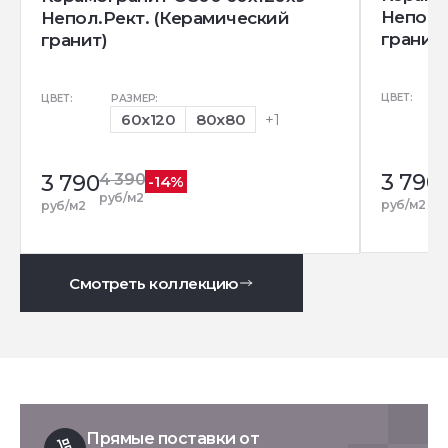
Непол.
Непол.Рект. (Керамический
гранит)
гранит)
ЦВЕТ:
ЦВЕТ:
РАЗМЕР:
60x120
80x80
+1
3 790
3 790
4 390
-14%
р
руб/м2
руб/м2
руб/м2
Смотреть коллекцию
Прямые поставки от