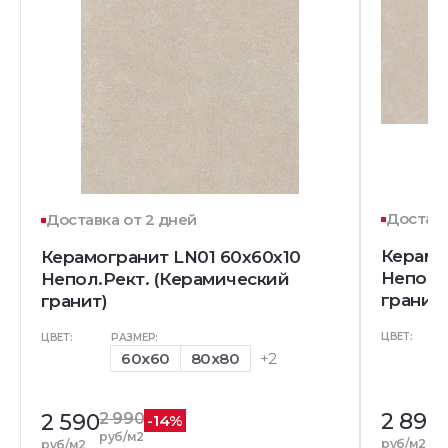
Доставк
Доставка от 2 дней
Керамо
Керамогранит LN01 60x60x10
Непол.
Непол.Рект. (Керамический
гранит)
гранит)
ЦВЕТ:
ЦВЕТ:
РАЗМЕР:
60x60
80x80
+2
2 890
2 590
2 990
-14%
р
руб/м2
руб/м2
руб/м2