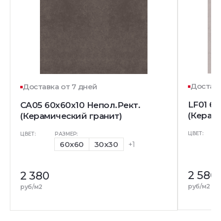
Доставк
Доставка от 7 дней
LF01 60
CA05 60x60x10 Непол.Рект.
(Керам
(Керамический гранит)
ЦВЕТ:
ЦВЕТ:
РАЗМЕР:
60x60
30x30
+1
2 580
2 380
руб/м2
руб/м2