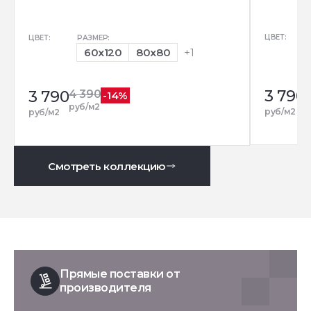
ЦВЕТ:
ЦВЕТ:
РАЗМЕР:
60x120
80x80
+1
3 790
3 790
4 390
-14%
р
руб/м2
руб/м2
руб/м2
Смотреть коллекцию
Прямые поставки от
производителя