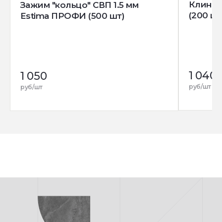
Клин д
Зажим "кольцо" СВП 1.5 мм
(200 шт
Estima ПРОФИ (500 шт)
1 040
1 050
руб/шт
руб/шт