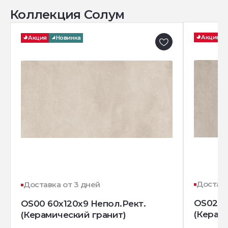
Коллекция Солум
Акция
Акция
Новинка
Доставк
Доставка от 3 дней
OS02 6
OS00 60x120x9 Непол.Рект.
(Керам
(Керамический гранит)