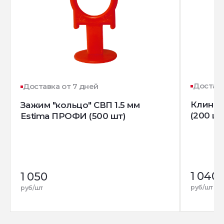
Доставк
Доставка от 7 дней
Клин д
Зажим "кольцо" СВП 1.5 мм
(200 шт
Estima ПРОФИ (500 шт)
1 040
1 050
руб/шт
руб/шт