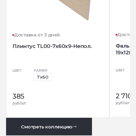
Доставк
Доставка от 3 дней
Фальшм
Плинтус TL00-7x60x9-Непол.
19x120 
ЦВЕТ:
ЦВЕТ:
РАЗМЕР:
7x60
2 710
385
руб/шт
руб/шт
Смотреть коллекцию