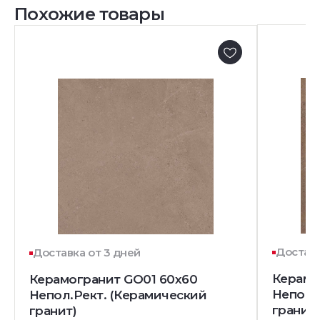
Похожие товары
Доставк
Доставка от 3 дней
Керамо
Керамогранит GO01 60x60
Непол.
Непол.Рект. (Керамический
гранит)
гранит)