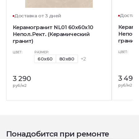
Доставк
Доставка от 3 дней
Керамо
Керамогранит NL01 60x60x10
Непол.
Непол.Рект. (Керамический
гранит)
гранит)
ЦВЕТ:
ЦВЕТ:
РАЗМЕР:
60x60
80x80
+2
3 490
3 290
руб/м2
руб/м2
Понадобится при ремонте