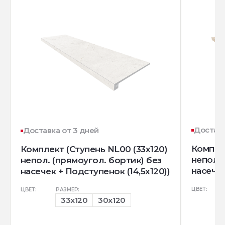
Доставк
Доставка от 3 дней
Комплек
Комплект (Ступень NL00 (33x120)
непол. 
непол. (прямоугол. бортик) без
насечек
насечек + Подступенок (14,5x120))
ЦВЕТ:
ЦВЕТ:
РАЗМЕР:
33x120
30x120