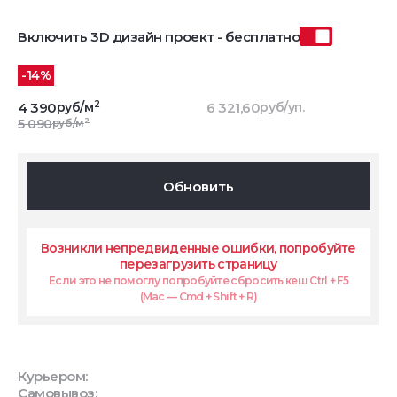
Включить 3D дизайн проект - бесплатно
-14%
2
4 390
руб/м
6 321,60
руб/уп.
2
5 090
руб/м
Обновить
Возникли непредвиденные ошибки, попробуйте
перезагрузить страницу
Если это не помоглу попробуйте сбросить кеш Ctrl + F5
(Mac — Cmd + Shift + R)
Курьером:
Самовывоз: