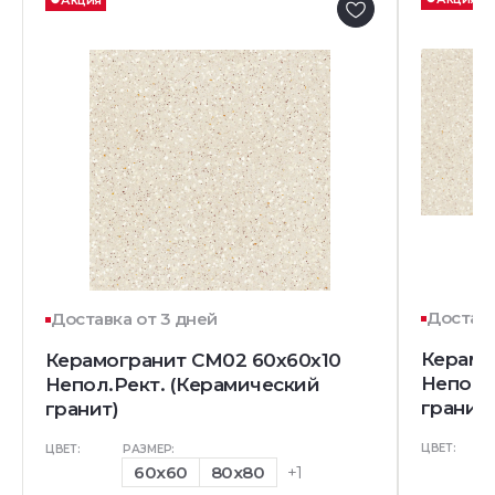
Акция
Доставк
Доставка от 3 дней
Керамо
Керамогранит CM02 60x60x10
Непол.
Непол.Рект. (Керамический
гранит)
гранит)
ЦВЕТ:
ЦВЕТ:
РАЗМЕР:
60x60
80x80
+1