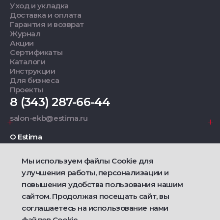
Уход и укладка
Доставка и оплата
Гарантия и возврат
Журнал
Акции
Сертификаты
Каталоги
Инструкции
Для бизнеса
Проекты
8 (343) 287-66-44
salon-ekb@estima.ru
О Estima
Мы используем файлы Cookie для
Дизайнерам
улучшения работы, персонализации и
повышения удобства пользования нашим
Фирменные салоны
сайтом. Продолжая посещать сайт, вы
соглашаетесь на использование нами
2021 — 2026 © Estima
Политика конфиденциальности
файлов Cookie.