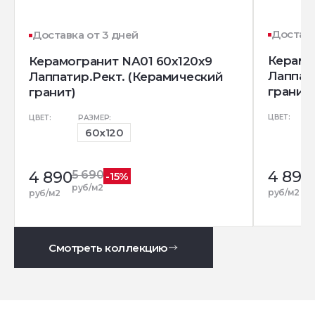
Доставк
Доставка от 3 дней
Керамо
Керамогранит NA01 60x120x9
Лаппат
Лаппатир.Рект. (Керамический
гранит)
гранит)
ЦВЕТ:
ЦВЕТ:
РАЗМЕР:
60x120
4 890
4 890
5 690
-15%
руб/м2
руб/м2
руб/м2
Смотреть коллекцию