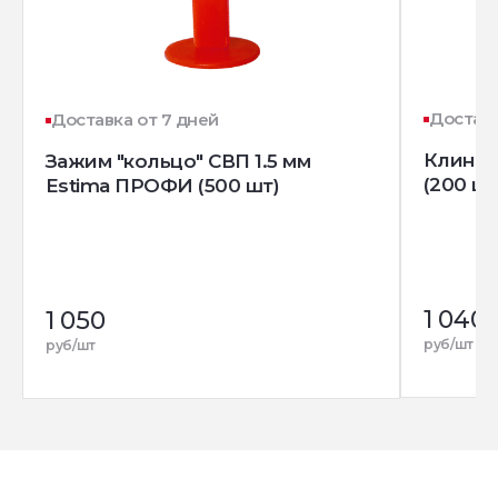
Доставк
Доставка от 7 дней
Клин д
Зажим "кольцо" СВП 1.5 мм
(200 шт
Estima ПРОФИ (500 шт)
1 040
1 050
руб/шт
руб/шт