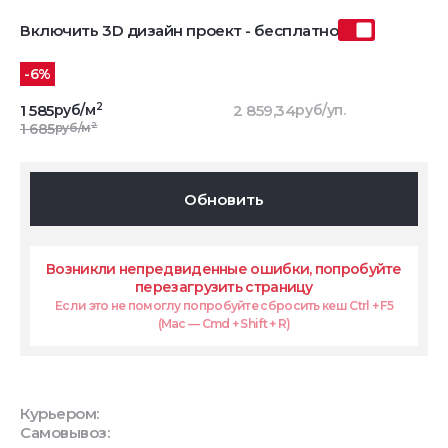
Включить 3D дизайн проект - бесплатно
-6%
2
1 585
руб/м
2 859,34
руб/уп.
2
1 685
руб/м
Обновить
Возникли непредвиденные ошибки, попробуйте
перезагрузить страницу
Если это не помоглу попробуйте сбросить кеш Ctrl + F5
(Mac — Cmd + Shift + R)
Курьером:
Самовывоз: