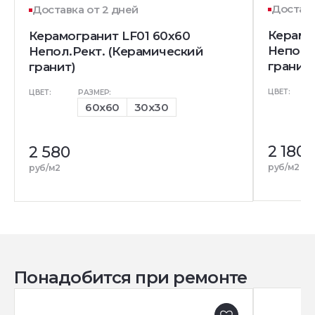
Доставк
Доставка от 2 дней
Керамо
Керамогранит LF01 60x60
Непол.
Непол.Рект. (Керамический
гранит)
гранит)
ЦВЕТ:
ЦВЕТ:
РАЗМЕР:
60x60
30x30
2 180
2 580
руб/м2
руб/м2
Понадобится при ремонте