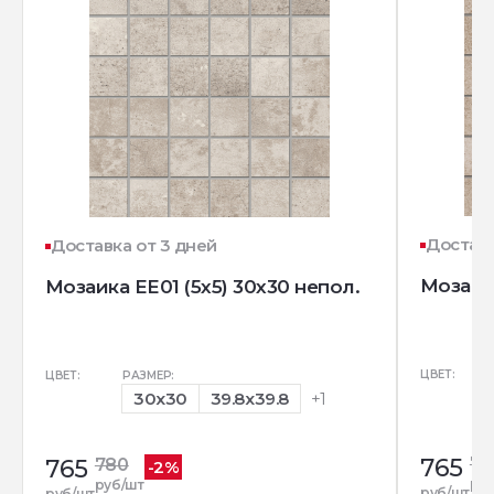
Доставк
Доставка от 3 дней
Мозаика
Мозаика EE01 (5х5) 30x30 непол.
ЦВЕТ:
ЦВЕТ:
РАЗМЕР:
30x30
39.8x39.8
+1
765
78
765
780
-2%
ру
руб/шт
руб/шт
руб/шт