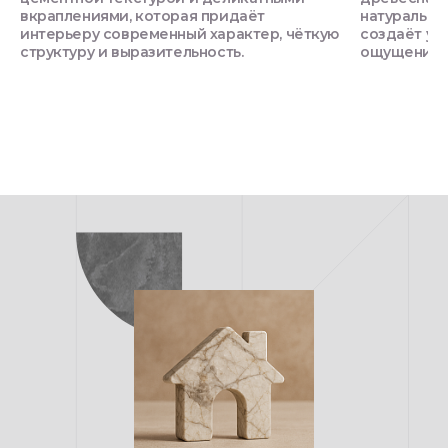
вкраплениями, которая придаёт
натуральны
интерьеру современный характер, чёткую
создаёт ую
структуру и выразительность.
ощущение о