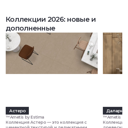
Коллекции 2026: новые и
дополненные
Астеро
Даларна
™Ametis by Estima
™Ametis by 
Коллекция Астеро — это коллекция с
Коллекция 
цементной текстурой и деликатными
древесная 