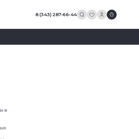
8 (343) 287-66-44
ы в
вых