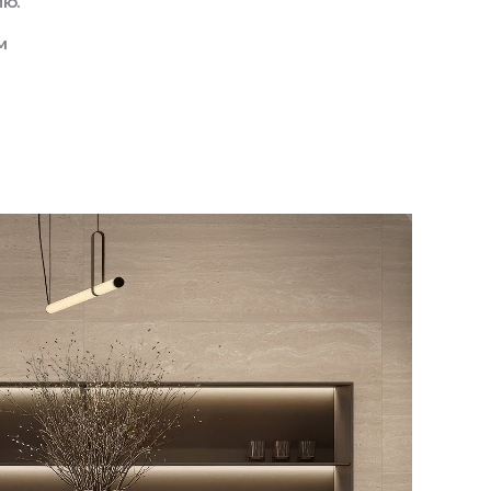
ию.
м