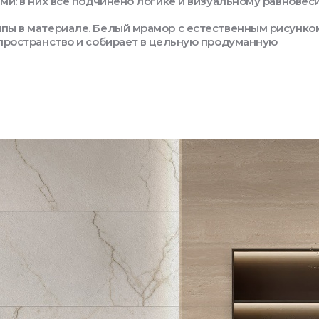
ми: в них всё подчинено логике и визуальному равновес
пы в материале. Белый мрамор с естественным рисунко
 пространство и собирает в цельную продуманную