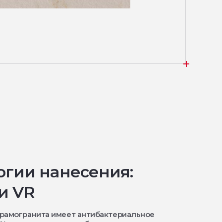
огии нанесения:
и VR
ерамогранита имеет антибактериальное