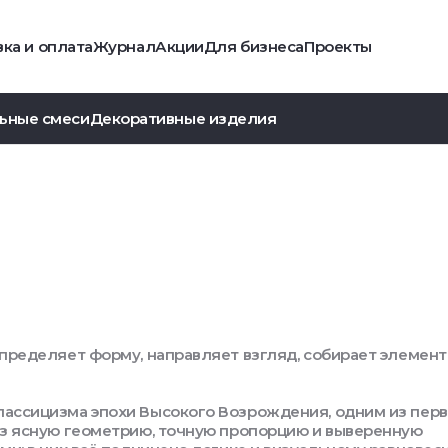
ка и оплата
Журнал
Акции
Для бизнеса
Проекты
ьные смеси
Декоративные изделия
определяет форму, направляет взгляд, собирает элемент
лассицизма эпохи Высокого Возрождения, одним из пер
ез ясную геометрию, точную пропорцию и выверенную