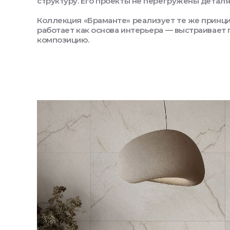
структуру. Его проекты не перегружены деталя
Коллекция «Браманте» реализует те же принци
работает как основа интерьера — выстраивает
композицию.