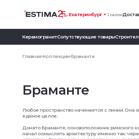
Екатеринбург
Достав
1 салон
Керамогранит
Сопутствующие товары
Строител
Главная
Коллекции
Браманте
Браманте
Любое пространство начинается с линии. Она 
единое целое.
Донато Браманте, основоположник римского к
начал осмыслять архитектуру именно так: чер