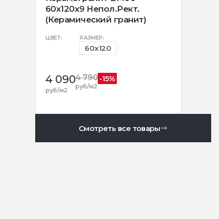
60x120x9 Непол.Рект.
(Керамический гранит)
ЦВЕТ:
РАЗМЕР:
60x120
4 090
4 790
-15%
руб/м2
руб/м2
Смотреть все товары