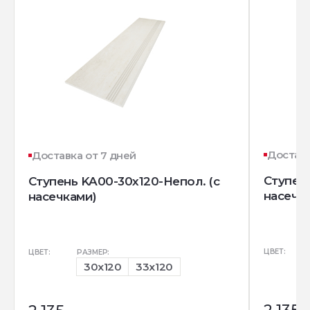
Доставк
Доставка от 7 дней
Ступень
Ступень KA00-30x120-Непол. (с
насечк
насечками)
ЦВЕТ:
ЦВЕТ:
РАЗМЕР:
30x120
33x120