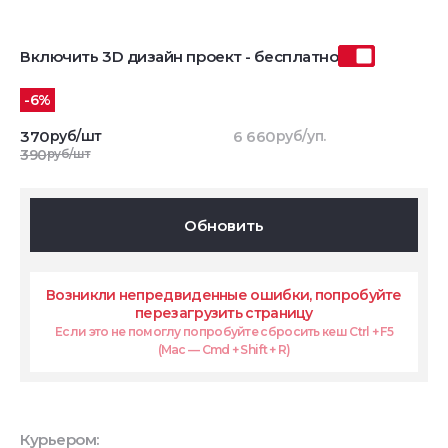
Включить 3D дизайн проект - бесплатно
-6%
370
руб/шт
6 660
руб/уп.
390
руб/шт
Обновить
Возникли непредвиденные ошибки, попробуйте
перезагрузить страницу
Если это не помоглу попробуйте сбросить кеш Ctrl + F5
(Mac — Cmd + Shift + R)
Курьером: