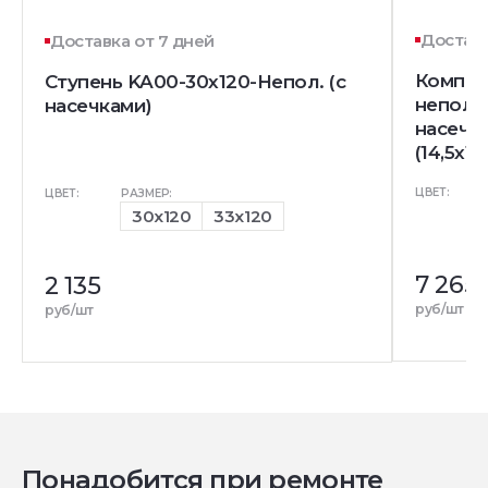
Доставк
Доставка от 7 дней
Комплек
Ступень KA00-30x120-Непол. (с
непол. 
насечками)
насечк
(14,5x12
ЦВЕТ:
ЦВЕТ:
РАЗМЕР:
30x120
33x120
7 265
2 135
руб/шт
руб/шт
Понадобится при ремонте