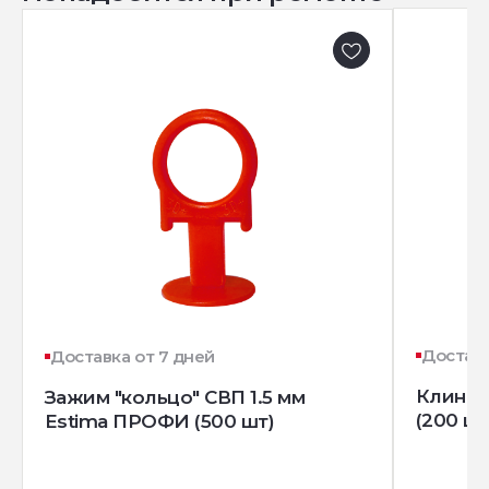
Доставк
Доставка от 7 дней
Клин д
Зажим "кольцо" СВП 1.5 мм
(200 шт
Estima ПРОФИ (500 шт)