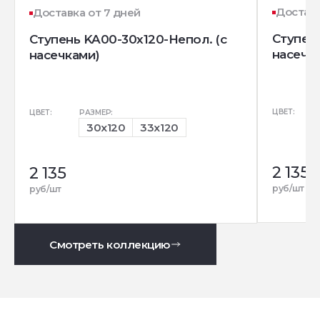
Доставк
Доставка от 7 дней
Ступень
Ступень KA00-30x120-Непол. (с
насечк
насечками)
ЦВЕТ:
ЦВЕТ:
РАЗМЕР:
30x120
33x120
2 135
2 135
руб/шт
руб/шт
Смотреть коллекцию