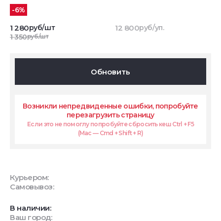
-6%
1 280
руб/шт
12 800
руб/уп.
1 350
руб/шт
Обновить
Возникли непредвиденные ошибки, попробуйте
перезагрузить страницу
Если это не помоглу попробуйте сбросить кеш Ctrl + F5
(Mac — Cmd + Shift + R)
Курьером:
Самовывоз:
В наличии:
Ваш город: