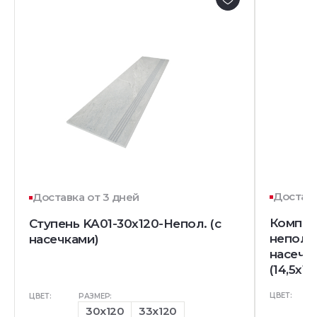
Доставк
Доставка от 3 дней
Комплек
Ступень KA01-30x120-Непол. (с
непол. 
насечками)
насечк
(14,5x12
ЦВЕТ:
ЦВЕТ:
РАЗМЕР:
30x120
33x120