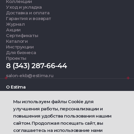
Коллекции
Уход и укладка
Доставка и оплата
Гарантия и возврат
Журнал
Акции
Сертификаты
Каталоги
Инструкции
Для бизнеса
Проекты
8 (343) 287-66-44
salon-ekb@estima.ru
О Estima
Мы используем файлы Cookie для
Дизайнерам
улучшения работы, персонализации и
повышения удобства пользования нашим
Фирменные салоны
сайтом. Продолжая посещать сайт, вы
соглашаетесь на использование нами
2021 — 2026 © Estima