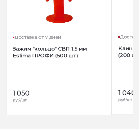
Доставк
Доставка от 7 дней
Клин д
Зажим "кольцо" СВП 1.5 мм
(200 шт
Estima ПРОФИ (500 шт)
1 040
1 050
руб/шт
руб/шт