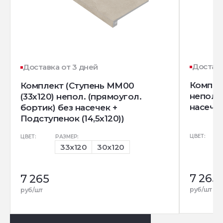
Доставк
Доставка от 3 дней
Комплек
Комплект (Ступень MM00
непол. 
(33x120) непол. (прямоугол.
насечек
бортик) без насечек +
Подступенок (14,5x120))
ЦВЕТ:
ЦВЕТ:
РАЗМЕР:
33x120
30x120
7 265
7 265
руб/шт
руб/шт