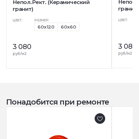
Непол.
Непол.Рект. (Керамический
гранит)
гранит)
ЦВЕТ:
ЦВЕТ:
РАЗМЕР:
60x120
60x60
3 080
3 080
руб/м2
руб/м2
Понадобится при ремонте