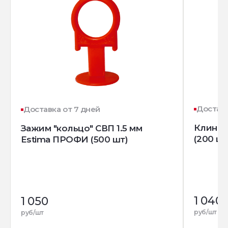
Доставк
Доставка от 7 дней
Клин д
Зажим "кольцо" СВП 1.5 мм
(200 шт
Estima ПРОФИ (500 шт)
1 040
1 050
руб/шт
руб/шт