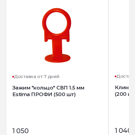
Доставк
Доставка от 7 дней
Клин д
Зажим "кольцо" СВП 1.5 мм
(200 шт
Estima ПРОФИ (500 шт)
1 040
1 050