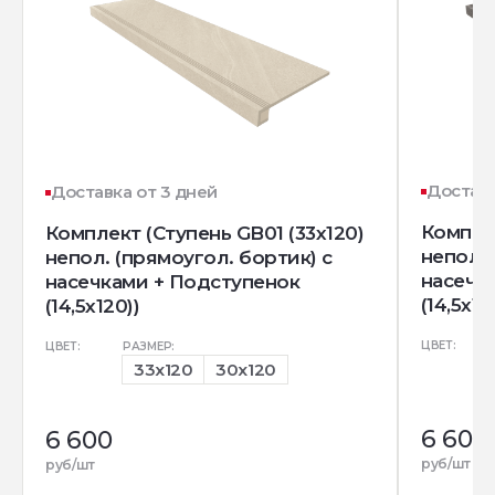
Доставк
Доставка от 3 дней
Комплек
Комплект (Ступень GB01 (33x120)
непол. 
непол. (прямоугол. бортик) с
насечк
насечками + Подступенок
(14,5x12
(14,5x120))
ЦВЕТ:
ЦВЕТ:
РАЗМЕР:
33x120
30x120
6 600
6 600
руб/шт
руб/шт