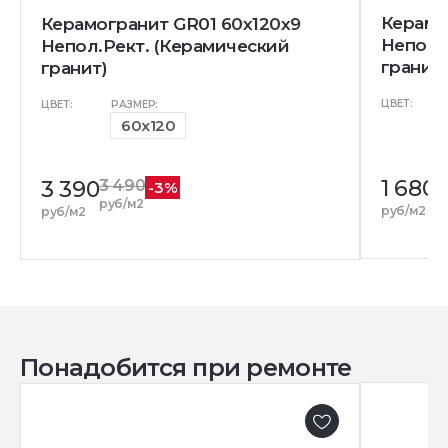
Керамо
Керамогранит GR01 60x120x9
Непол.
Непол.Рект. (Керамический
гранит)
гранит)
ЦВЕТ:
ЦВЕТ:
РАЗМЕР:
60x120
1 680
3 390
3 490
-3%
руб/м2
руб/м2
руб/м2
Понадобится при ремонте