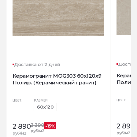
Доставк
Доставка от 2 дней
Керамо
Керамогранит MOG303 60x120x9
Полир.
Полир. (Керамический гранит)
ЦВЕТ:
ЦВЕТ:
РАЗМЕР:
60x120
2 890
2 890
3 390
-15%
р
руб/м2
руб/м2
руб/м2