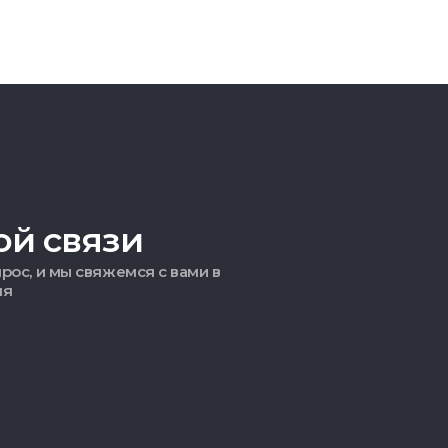
ой связи
рос, и мы свяжемся с вами в
мя