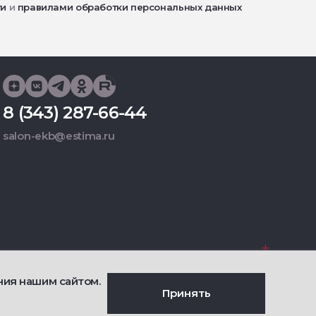
ти
и
правилами обработки персональных данных
8 (343) 287-66-44
salon-ekb@estima.ru
Фирменные салоны
ния нашим сайтом.
Принять
енциальности
Сделано
Ametist IT
й оферты о продаже товаров
Дизайн
Riverstart