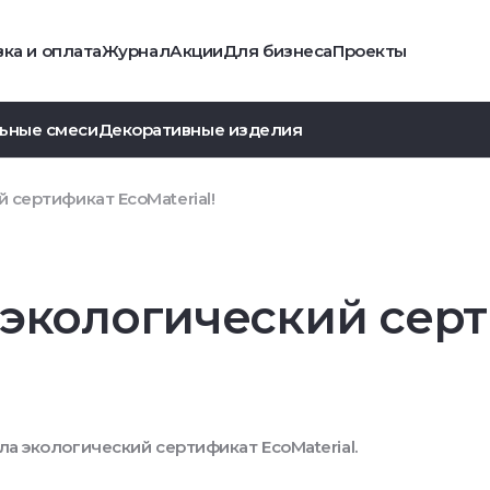
ка и оплата
Журнал
Акции
Для бизнеса
Проекты
ьные смеси
Декоративные изделия
 сертификат EcoMaterial!
 экологический сер
а экологический сертификат EcoMaterial.