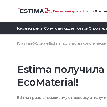
Екатеринбург
Достав
1 салон
Керамогранит
Сопутствующие товары
Строител
Главная
Журнал
Estima получила экологический
Estima получила
EcoMaterial!
Estima прошла независимую проверку и получил