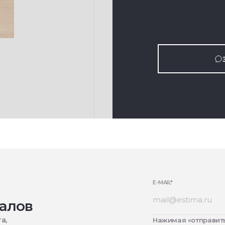
E-MAIL
*
алов
а,
Нажимая «отправить