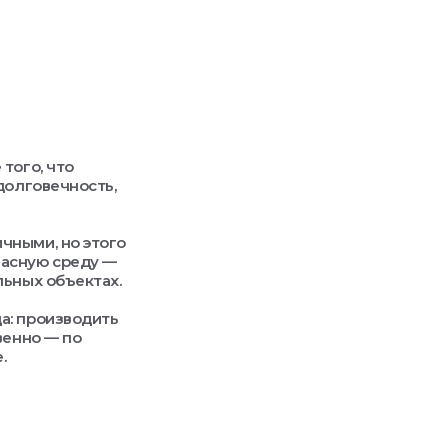
того, что
долговечность,
чными, но этого
пасную среду —
льных объектах.
а: производить
венно — по
.