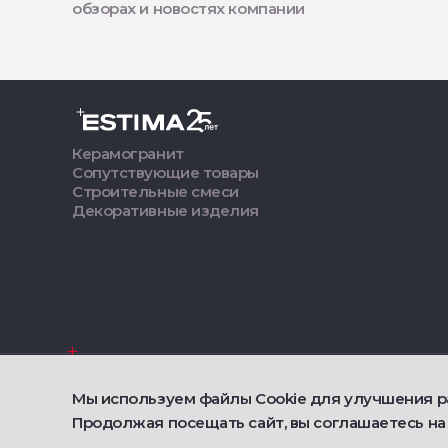
обзорах и новостях компании
Керамогранит
Сопутствующие товары
Строительные смеси
Декоративные изделия
О Estima
Мы используем файлы Cookie для улучшения р
2021 — 2026 © Estima
Продолжая посещать сайт, вы соглашаетесь на