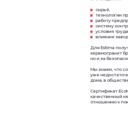
сырьё,
технологии п
работу предп
систему контр
условия труда
влияние заво
Для Estima полу
керамогранит бр
но и за безопасн
Мы знаем, что с
уже недостаточн
дома, в обществ
Сертификат EcoM
качественный ке
отношению к пок