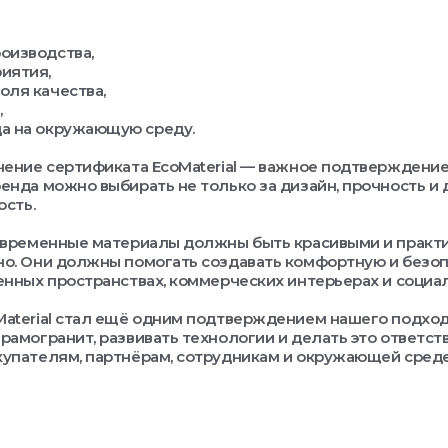
роизводства,
риятия,
оля качества,
,
да на окружающую среду.
чение сертификата EcoMaterial — важное подтверждение 
енда можно выбирать не только за дизайн, прочность и 
ость.
овременные материалы должны быть красивыми и практи
о. Они должны помогать создавать комфортную и безо
енных пространствах, коммерческих интерьерах и социа
aterial стал ещё одним подтверждением нашего подход
рамогранит, развивать технологии и делать это ответст
упателям, партнёрам, сотрудникам и окружающей среде