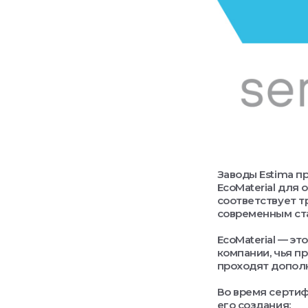
Заводы Estima п
EcoMaterial для 
соответствует т
современным ст
EcoMaterial — э
компании, чья п
проходят допол
Во время сертиф
его создания: