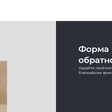
Форма
обратн
Задайте свой воп
ближайшее вре