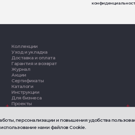
конфиденциальнос
Коллекции
Уход и укладка
Доставка и оплата
Гарантия и возврат
Журнал
Акции
Сертификаты
Каталоги
Инструкции
Для бизнеса
Проекты
Дизайнерам
аботы, персонализации и повышения удобства пользова
Политика конфид
 использование нами файлов Cookie.
Договор публично