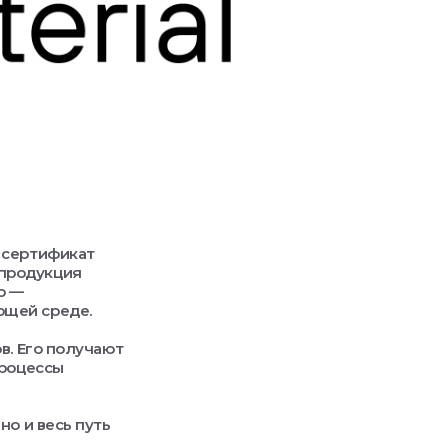
 сертификат
а продукция
о —
ющей среде.
в. Его получают
процессы
но и весь путь