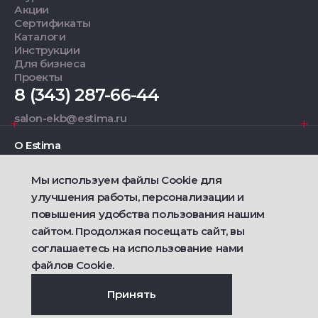
Акции
Сертификаты
Каталоги
Инструкции
Для бизнеса
Проекты
8 (343) 287-66-44
salon-ekb@estima.ru
О Estima
Мы используем файлы Cookie для
Дизайнерам
улучшения работы, персонализации и
повышения удобства пользования нашим
Фирменные салоны
сайтом. Продолжая посещать сайт, вы
соглашаетесь на использование нами
2021 — 2026 © Estima
Политика конфиденциальности
файлов Cookie.
Договор публичной оферты о продаже товаров
Сделано
Ametist IT
Принять
Дизайн
Riverstart