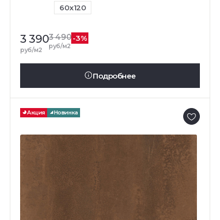
60x120
3 390
3 490
-3%
руб/м2
руб/м2
Подробнее
Акция
Новинка