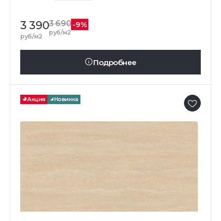
3 390
3 690
-9%
руб/м2
руб/м2
Подробнее
Акция
Новинка