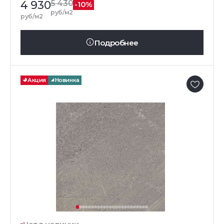
4 930
5 430
-10%
руб/м2
руб/м2
Подробнее
Акция
Новинка