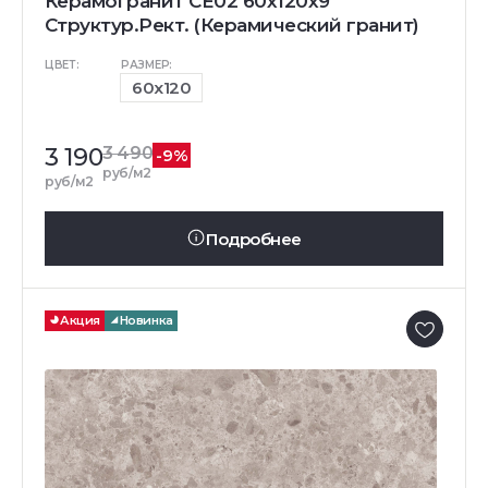
Керамогранит CE02 60x120x9
Структур.Рект. (Керамический гранит)
ЦВЕТ:
РАЗМЕР:
60x120
3 190
3 490
-9%
руб/м2
руб/м2
Подробнее
Акция
Новинка