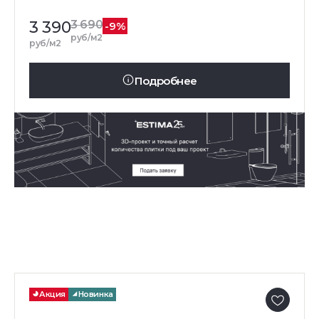
3 390
3 690
-9%
руб/м2
руб/м2
Подробнее
Акция
Новинка